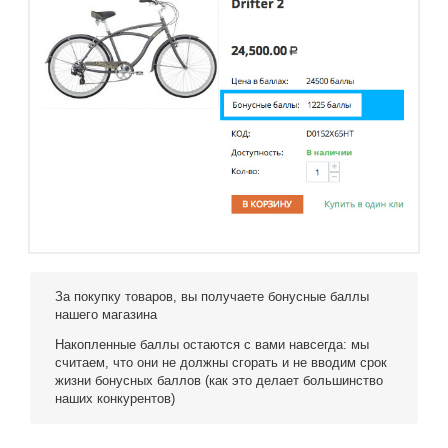
За покупку товаров, вы получаете бонусные баллы
нашего магазина
Накопленные баллы остаются с вами навсегда: мы
считаем, что они не должны сгорать и не вводим срок
жизни бонусных баллов (как это делает большинство
наших конкурентов)