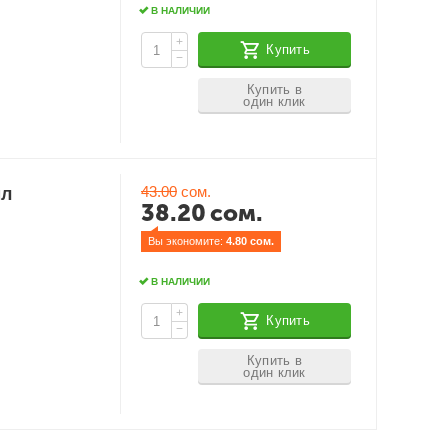
В НАЛИЧИИ
+
Купить
−
Купить в
один клик
43.00
сом.
мл
38.20
сом.
Вы экономите: 
4.80
 сом.
В НАЛИЧИИ
+
Купить
−
Купить в
один клик