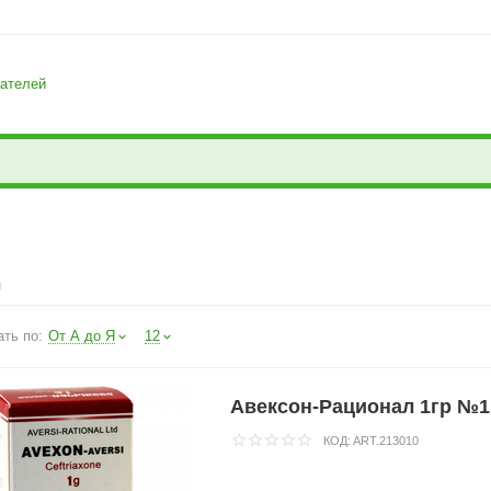
ателей
и
ть по:
От А до Я
12
Авексон-Рационал 1гр №
КОД:
ART.213010