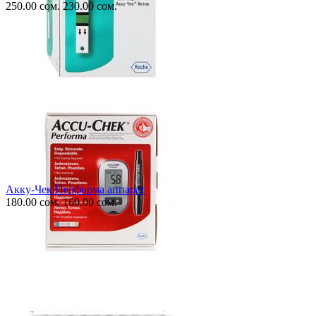
250.00
сом.
230.00
сом.
Акку-Чек Перформа аппарат
180.00
сом.
160.00
сом.