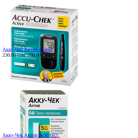
Акку-Чек Актив апарат
230.00
сом.
200.00
сом.
Акку-Чек Актив №50 тест