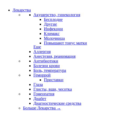
Лекарства
Акушерство, гинекология
Бесплодие
Другие
Инфекции
Климакс
Молочница
Повышают тонус матки
Еще
Аллергия
Анестезия, реанимация
Антибиотики
Болезни крови
Боль, температура
Геморрой
Приставки
Глаза
Глисты, вши, чесотка
Гомеопатия
Диабет
Диагностические средства
Больше Лекарства
→