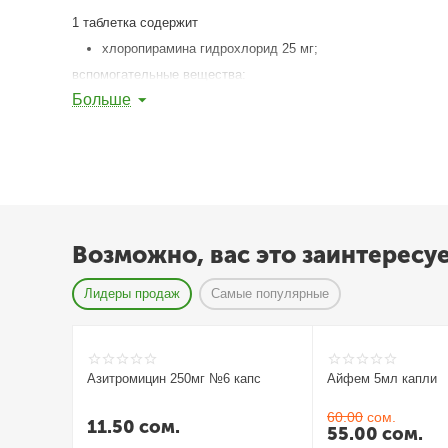
1 таблетка содержит
хлоропирамина гидрохлорид 25 мг;
вспомогательные вещества:
Больше
лактоза,
крахмал,
тальк,
натрия амилопектин,
желатин,
кислота стеариновая.
Фармакологическое действие
Возможно, вас это заинтересу
Супрастин - блокатор гистаминовых H1-рецепторов, произво
Лидеры продаж
Самые популярные
Предупреждает развитие и облегчает течение аллергических
Оказывает умеренное седативное и выраженное противозудн
Обладает периферической антихолинергической активность
Азитромицин 250мг №6 капс
Айфем 5мл капли
Показания
60.00
сом.
11.50
сом.
55.00
сом.