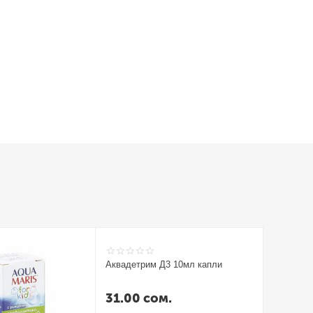
Аквадетрим Д3 10мл капли
Аквадетр
Турция
31.00
сом.
26.00