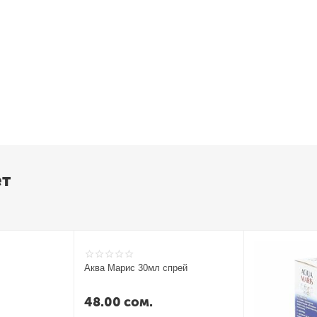
ет
дное этилендиамина.
 реакций.
ое действие.
ю, умеренными спазмолитическими свойствами.
Аква Марис 30мл спрей
48.00
сом.