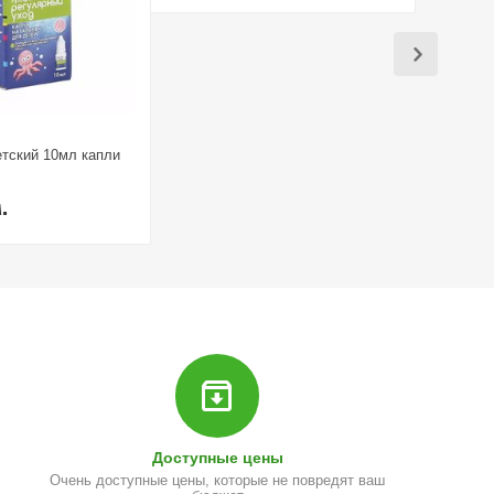
тский 10мл капли
.
драта);
и почек; сердечно-сосудистые заболевания; пожилые
Доступные цены
рующее действие на ЦНС, проявляющееся беспокойством,
Очень доступные цены, которые не повредят ваш