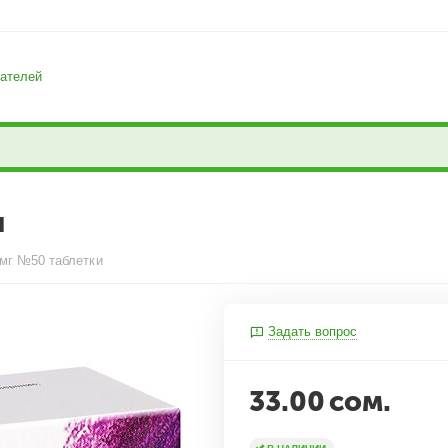
ателей
и
мг №50 таблетки
Задать вопрос
33.00
сом.