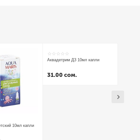
Аквадетрим Д3 10мл капли
Аквадетр
Турция
31.00
сом.
26.00
тский 10мл капли