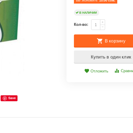
Вы экономите: 
10.00
 сом.
В НАЛИЧИИ
+
Кол-во:
−
В корзину
Купить в один клик
Сравн
Отложить
Save