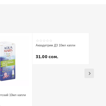
Аквадетрим Д3 10мл капли
Аквадетр
Турция
31.00
сом.
26.00
тский 10мл капли