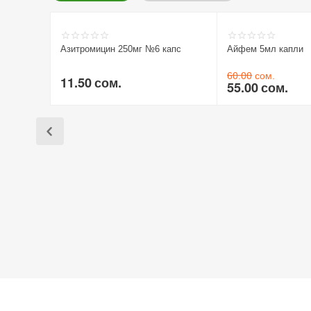
Азитромицин 250мг №6 капс
Айфем 5мл капли
60.00
сом.
11.50
сом.
55.00
сом.