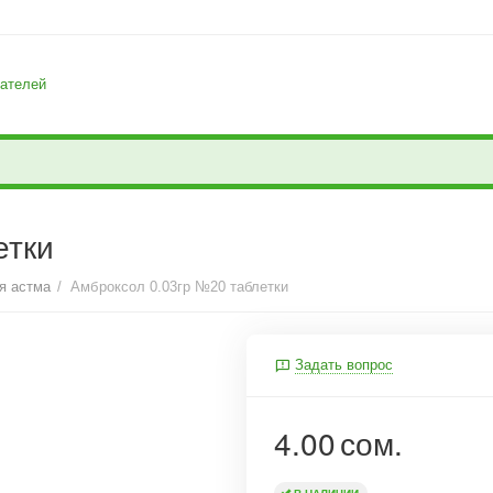
ателей
етки
я астма
/
Амброксол 0.03гр №20 таблетки
Задать вопрос
4.00
сом.