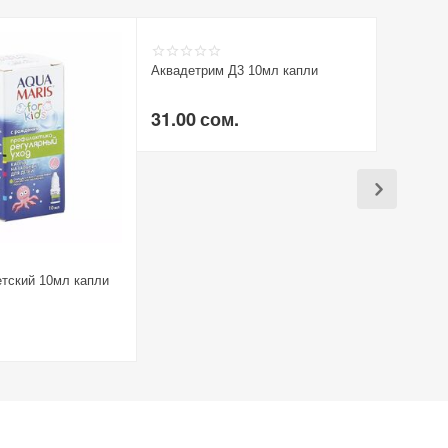
Аквадетрим Д3 10мл капли
Аквадетр
Турция
31.00
сом.
26.00
тский 10мл капли