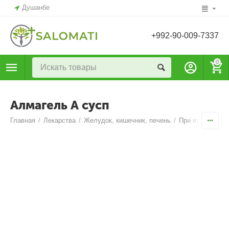
Душанбе
+992-90-009-7337
0
Алмагель А сусп
Главная
/
Лекарства
/
Желудок, кишечник, печень
/
При язве и гаст