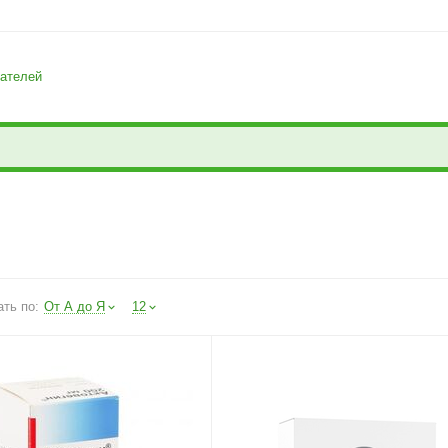
ателей
ть по:
От А до Я
12