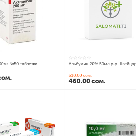
00мг №50 таблетки
Альбумин 20% 50мл р-р Швейца
510.00
сом.
сом.
460.00
сом.