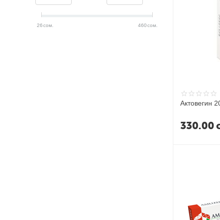
26
сом.
460
сом.
Актовегин 2
330.00