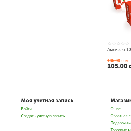
Амлизект 1
135.00
сом.
105.00
Моя учетная запись
Магази
Войти
О нас
Создать учетную запись
Обратная с
Подарочны
Торговые м