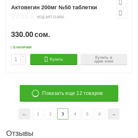
Актовегин 200мг №50 таблетки
КОД:
ART.213050
330.00
сом.
В НАЛИЧИИ
+
Купить в
Купить
один клик
−
Показать еще 12 товаров
1
2
3
4
5
6
Отзывы