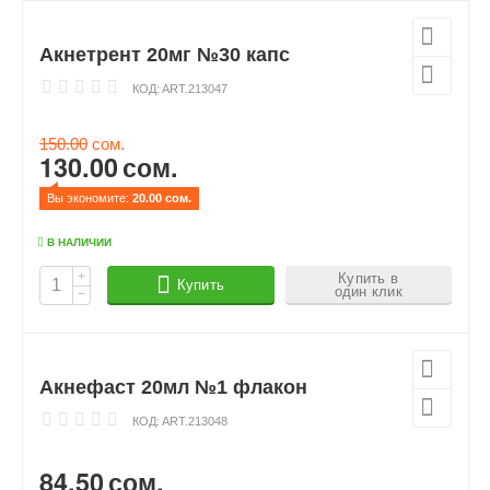
Акнетрент 20мг №30 капс
КОД:
ART.213047
150.00
сом.
130.00
сом.
Вы экономите: 
20.00
 сом.
В НАЛИЧИИ
+
Купить в
Купить
один клик
−
Акнефаст 20мл №1 флакон
КОД:
ART.213048
84.50
сом.