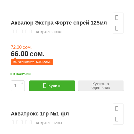
Аквалор Экстра Форте спрей 125мл
КОД:
ART.213040
72.00
сом.
66.00
сом.
Вы экономите: 
6.00
 сом.
В НАЛИЧИИ
+
Купить в
Купить
один клик
−
Акватрокс 1гр №1 фл
КОД:
ART.212041