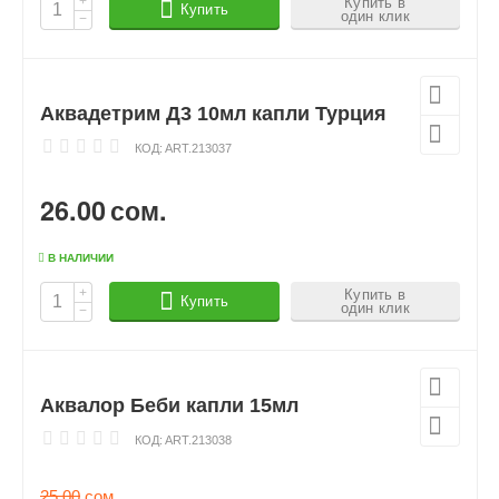
+
Купить в
Купить
один клик
−
Аквадетрим Д3 10мл капли Турция
КОД:
ART.213037
26.00
сом.
В НАЛИЧИИ
+
Купить в
Купить
один клик
−
Аквалор Беби капли 15мл
КОД:
ART.213038
25.00
сом.